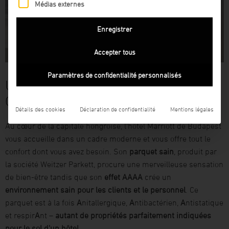
Médias externes
Enregistrer
Accepter tous
Paramètres de confidentialité personnalisés
UN CLIMAT AMBIANT OPTIMAL, MÊME
QUAND VOUS ÊTES EN VOYAGE
Détails des cookies
Déclaration de confidentialité
Mentions légales
Au cœur de la capitale hongroise, l’hôtel Marriott de Budapest
vous accueille dans un cadre moderne et vous offre tout le
confort dont vous avez besoin. Son
parquet sain
, produit par
la société Weitzer Parkett, procure une merveilleuse sensation
de bien-être tandis que son
effet AAAA
crée un
environnement sain pour les clients et le personnel
. Ce
parquet est à la fois
A
nitallergique,
A
ntibactérien,
A
ntistatique
et respir
A
nt –
autant de propriétés parfaitement indiquées
pour le sol d’un hôtel
.