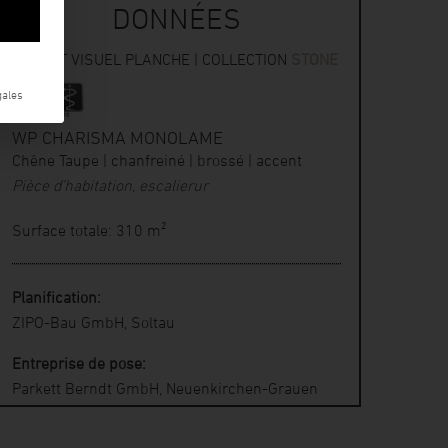
DONNÉES
ASPECT VISUEL PLANCHE | COLLECTION
STONE
gales
WP CHARISMA MONOLAME
Chêne Taupe | chanfreiné | brossé | accent
Pièce d’habitation, escalierur
Surface totale: 310 m²
Planification:
ZIPO-Bau GmbH, Soltau
Entreprise de pose:
Parkett Berndt GmbH, Neuenkirchen-Grauen