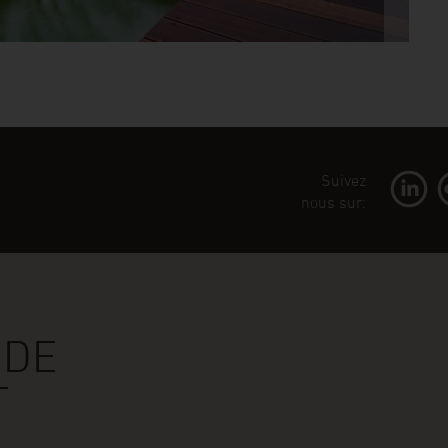
Suivez
nous sur:
 DE
T