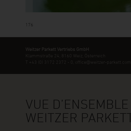
176
Weitzer Parkett Vertriebs GmbH
Klammstraße 24, 8160 Weiz, Österreich
T
+43 (0) 3172 2372 - 0
,
office@weitzer-parkett.com
VUE D’ENSEMBLE
WEITZER PARKET