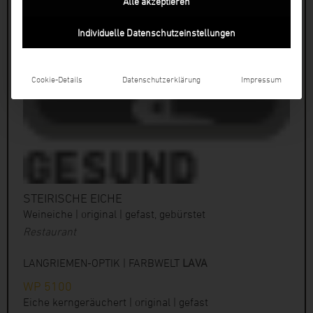
Alle akzeptieren
Individuelle Datenschutzeinstellungen
Cookie-Details
Datenschutzerklärung
Impressum
STEIRISCHE EICHE
Weineiche | original | gefast, gebürstet
Restaurant
LANGRIEMEN-OPTIK | FARBWELT
LAVA
WP 5100
Eiche kerngeräuchert | original | gefast